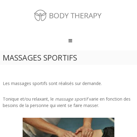
Skip
to
content
Body
Therapy
Sombreffe
MASSAGES SPORTIFS
Kinésithérapie,
épilation
et
endermologie
à
Les massages sportifs sont réalisés sur demande.
Sombreffe
Tonique et/ou relaxant, le
massage sportif
varie en fonction des
besoins de la personne qui vient se faire masser.